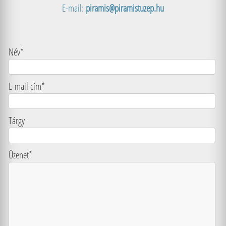
E-mail:
piramis@piramistuzep.hu
Név*
E-mail cím*
Tárgy
Üzenet*