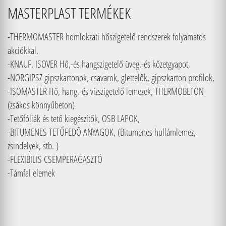
MASTERPLAST TERMÉKEK
-THERMOMASTER homlokzati hőszigetelő rendszerek folyamatos
akciókkal,
-KNAUF, ISOVER Hő,-és hangszigetelő üveg,-és kőzetgyapot,
-NORGIPSZ gipszkartonok, csavarok, glettelők, gipszkarton profilok,
-ISOMASTER Hő, hang,-és vízszigetelő lemezek, THERMOBETON
(zsákos könnyűbeton)
-Tetőfóliák és tető kiegészítők, OSB LAPOK,
-BITUMENES TETŐFEDŐ ANYAGOK, (Bitumenes hullámlemez,
zsindelyek, stb. )
-FLEXIBILIS CSEMPERAGASZTÓ
-Támfal elemek