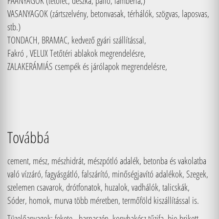
FAANYAGOK (tetőléc, deszka, palló, lambéria,)
VASANYAGOK (zártszelvény, betonvasak, térhálók, szögvas, laposvas,
stb.)
TONDACH, BRAMAC, kedvező gyári szállítással,
Fakró , VELUX Tetőtéri ablakok megrendelésre,
ZALAKERÁMIÁS csempék és járólapok megrendelésre,
Továbbá
cement, mész, mészhidrát, mészpótló adalék, betonba és vakolatba
való vízzáró, fagyásgátló, falszárító, minőségjavító adalékok, Szegek,
szelemen csavarok, drótfonatok, huzalok, vadhálók, talicskák,
Sóder, homok, murva több méretben, termőföld kiszállítással is.
Tüzelőanyagok: fekete,- barnaszén, konyhakész tűzifa, bio brikett,