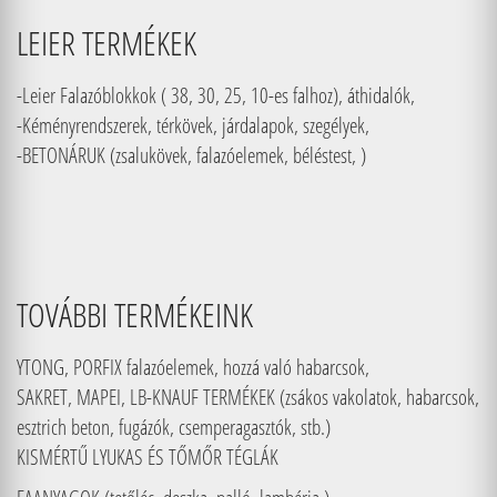
LEIER TERMÉKEK
-Leier Falazóblokkok ( 38, 30, 25, 10-es falhoz), áthidalók,
-Kéményrendszerek, térkövek, járdalapok, szegélyek,
-BETONÁRUK (zsalukövek, falazóelemek, béléstest, )
TOVÁBBI TERMÉKEINK
YTONG, PORFIX falazóelemek, hozzá való habarcsok,
SAKRET, MAPEI, LB-KNAUF TERMÉKEK (zsákos vakolatok, habarcsok,
esztrich beton, fugázók, csemperagasztók, stb.)
KISMÉRTŰ LYUKAS ÉS TŐMŐR TÉGLÁK